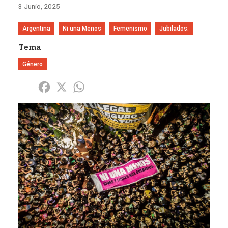
3 Junio, 2025
Argentina
Ni una Menos
Femenismo
Jubilados.
Tema
Género
Share
Facebook
X
WhatsApp
Imagen