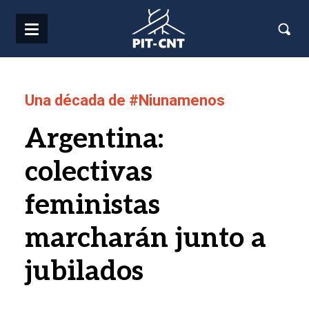
Pasar al contenido principal
Una década de #Niunamenos
Argentina:
colectivas
feministas
marcharán junto a
jubilados