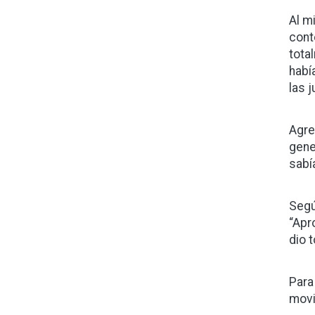
Al m
cont
tota
habí
las 
Agre
gene
sabí
Segú
“Apr
dio 
Para
movi