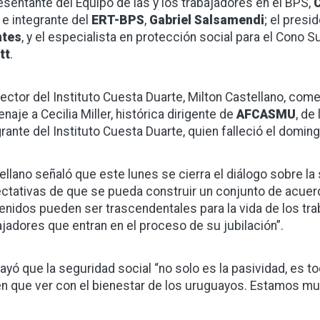
esentante del Equipo de las y los trabajadores en el BPS,
C
e integrante del
ERT-BPS
,
Gabriel Salsamendi
; el presi
ntes
, y el especialista en protección social para el Cono S
tt
.
irector del Instituto Cuesta Duarte, Milton Castellano, co
naje a Cecilia Miller, histórica dirigente de
AFCASMU
, de
grante del Instituto Cuesta Duarte, quien falleció el doming
ellano señaló que este lunes se cierra el diálogo sobre la
ctativas de que se pueda construir un conjunto de acuer
enidos pueden ser trascendentales para la vida de los tra
ajadores que entran en el proceso de su jubilación”.
ayó que la seguridad social “no solo es la pasividad, es 
en que ver con el bienestar de los uruguayos. Estamos mu