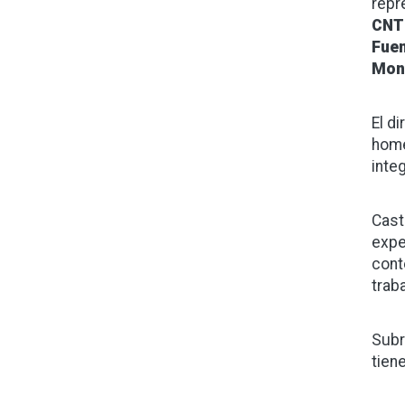
repr
CNT
Fue
Mon
El d
home
inte
Cast
expe
cont
trab
Subr
tien