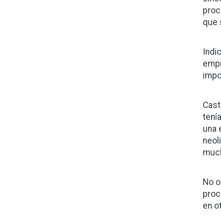
proc
que 
Indi
empr
impo
Cast
tení
una 
neol
much
No o
proc
en o