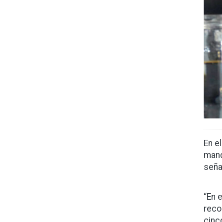
En e
mand
seña
“En 
reco
cinc