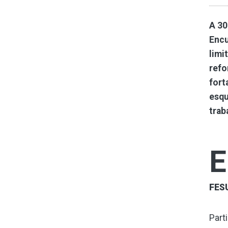
A 30
Encu
limi
refo
fort
esqu
trab
E
FES
Parti