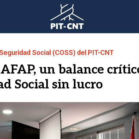
 Seguridad Social (COSS) del PIT-CNT
 AFAP, un balance crític
d Social sin lucro
gen