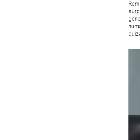
Rema
surg
gene
huma
quiz
Ima