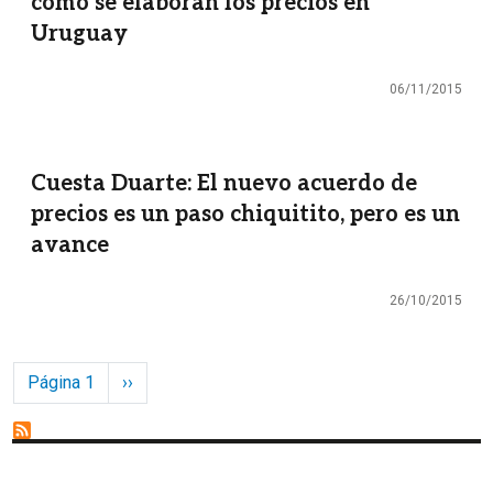
cómo se elaboran los precios en
Uruguay
06/11/2015
Cuesta Duarte: El nuevo acuerdo de
precios es un paso chiquitito, pero es un
avance
26/10/2015
Paginación
Siguiente página
Página 1
››