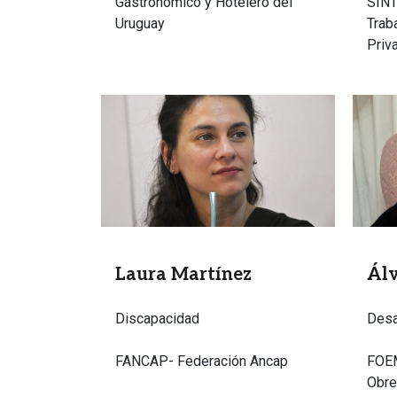
Gastronómico y Hotelero del
SINT
Uruguay
Trab
Priv
Imagen
Image
Laura Martínez
Ál
Discapacidad
Desa
FANCAP- Federación Ancap
FOEM
Obre