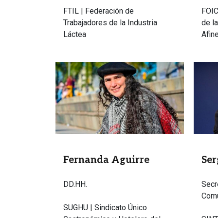
FTIL | Federación de
FOIC
Trabajadores de la Industria
de la
Láctea
Afin
Imagen
Image
Fernanda Aguirre
Se
DD.HH.
Secr
Comu
SUGHU | Sindicato Único