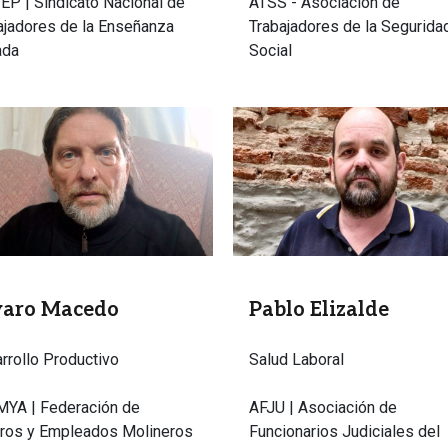
EP | Sindicato Nacional de
ATSS - Asociación de
ajadores de la Enseñanza
Trabajadores de la Segurida
ada
Social
n
Imagen
varo Macedo
Pablo Elizalde
rrollo Productivo
Salud Laboral
YA | Federación de
AFJU | Asociación de
ros y Empleados Molineros
Funcionarios Judiciales del