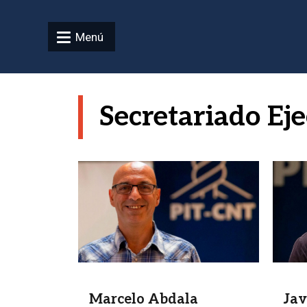
Pasar al contenido principal
Menú
Secretariado Ej
Imagen
Image
Marcelo Abdala
Jav