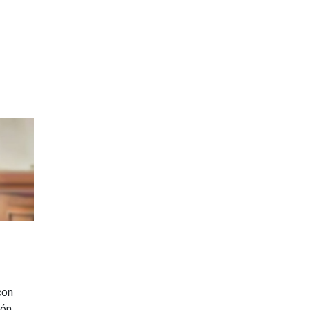
con
ión