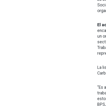
Soci
orga
El a
encab
un o
sect
Trab
repr
La l
Carba
“Es 
trab
esto
BPS,