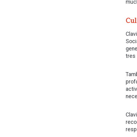
much
Cul
Clav
Soci
gene
tres
Tambi
prof
acti
nece
Clav
reco
resp