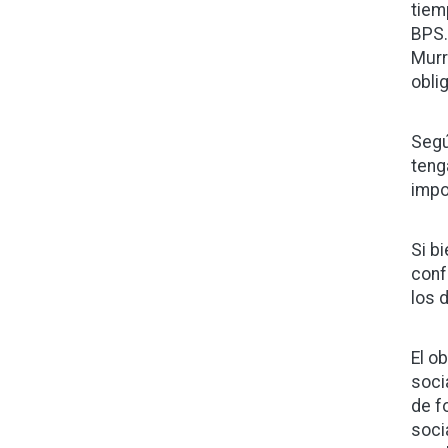
tiem
BPS.
Murr
obli
Segú
teng
impo
Si b
conf
los d
El o
soci
de f
soci