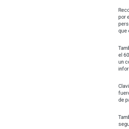
Reco
por 
pers
que 
Tamb
el 6
un c
info
Clav
fuer
de p
Tamb
segu