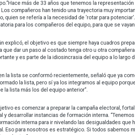
po.“Hace más de 33 años que tenemos la representación de
 Los compañeros han tenido una trayectoria muy important
o, quien se refería a la necesidad de ‘rotar para potenci
gatoria para los compañeros del equipo, para que se vayan
n explicó, el objetivo es que siempre haya cuadros prep
a que dar un paso al costado tenga otro u otra compañer
rtante y es parte de la idiosincrasia del equipo a lo largo 
ien la lista se conformó recientemente, señaló que ya come
ormado la lista, pero sí ya los integramos al equipo por
e la lista más los del equipo anterior”.
bjetivo es comenzar a preparar la campaña electoral, fort
al y desarrollar instancias de formación interna. “Tenem
ormación interna para ir nivelando las desigualdades que
al. Eso para nosotros es estratégico. Si todos sabemos m