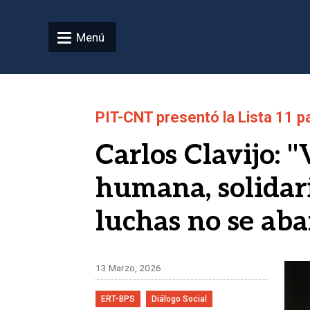
Pasar al contenido principal
Menú
PIT-CNT presentó la Lista 11 p
Carlos Clavijo: 
humana, solidari
luchas no se ab
Ima
13 Marzo, 2026
ERT-BPS
Diálogo Social