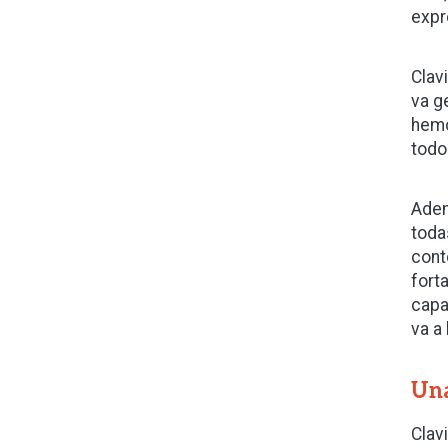
expr
Clav
va g
hemo
todo
Adem
toda
cont
fort
capa
va a
Una
Clav