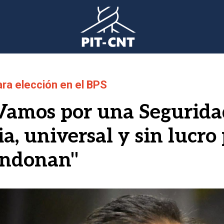
ara elección en el BPS
"Vamos por una Segurida
a, universal y sin lucro
andonan"
gen