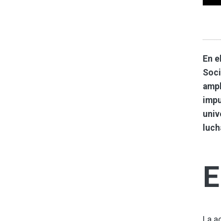
En e
Soci
ampl
impu
univ
luch
E
La a