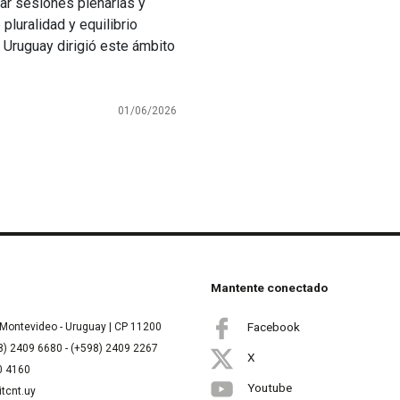
zar sesiones plenarias y
pluralidad y equilibrio
e Uruguay dirigió este ámbito
01/06/2026
Mantente conectado
Facebook
Montevideo - Uruguay | CP 11200
8) 2409 6680 - (+598) 2409 2267
X
00 4160
Youtube
itcnt.uy