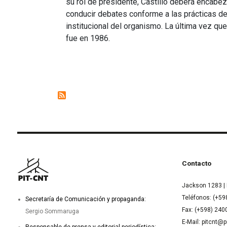
su rol de presidente, Castillo deberá encabe
conducir debates conforme a las prácticas de 
institucional del organismo. La última vez qu
fue en 1986.
Contacto
Jackson 1283 | 
Teléfonos: (+59
Secretaría de Comunicación y propaganda:
Fax: (+598) 24
Sergio Sommaruga
E-Mail: pitcnt@p
Responsable de prensa y editorial periodística: