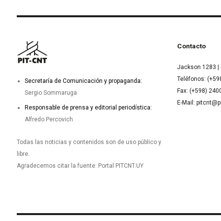
Contacto
Jackson 1283 | 
Teléfonos: (+59
Secretaría de Comunicación y propaganda:
Fax: (+598) 24
Sergio Sommaruga
E-Mail: pitcnt@p
Responsable de prensa y editorial periodística:
Alfredo Percovich
Todas las noticias y contenidos son de uso público y
libre.
Agradecemos citar la fuente: Portal PITCNT.UY