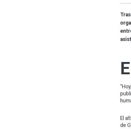
Tras
orga
entr
asis
E
“Hoy
publ
huma
El a
de G