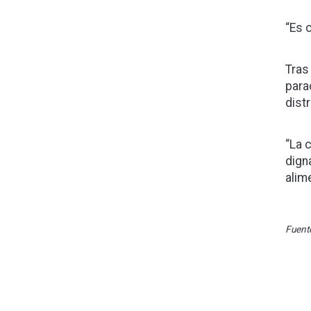
“Es 
Tras
para
dist
“La 
dign
alim
Fuent