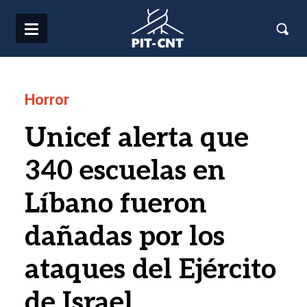
Pasar al contenido principal
Horror
Unicef alerta que
340 escuelas en
Líbano fueron
dañadas por los
ataques del Ejército
de Israel