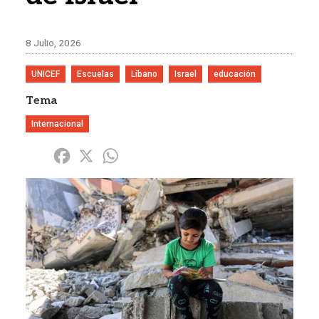
8 Julio, 2026
UNICEF
Escuelas
Líbano
Israel
educación
Tema
Internacional
Share
Facebook
X
WhatsApp
Imagen