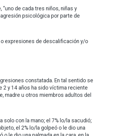
 “uno de cada tres niños, niñas y
 agresión psicológica por parte de
os o expresiones de descalificación y/o
 agresiones constatada. En tal sentido se
e 2 y 14 años ha sido víctima reciente
dre, madre u otros miembros adultos del
la solo con la mano; el 7% lo/la sacudió;
bjeto, el 2% lo/la golpeó o le dio una
ó o le dio una palmada en la cara, en la