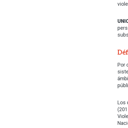
viol
UNI
pers
subs
Déf
Por 
sist
ámbi
públ
Los 
(201
Viol
Naci