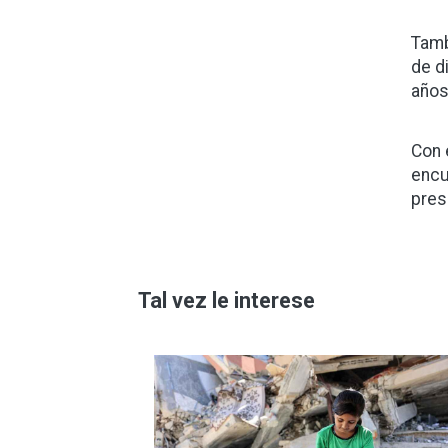
Tamb
de d
años
Con 
encu
pres
Tal vez le interese
Imagen