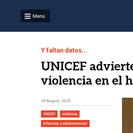
Pasar al contenido principal
Menú
Y faltan datos...
UNICEF advierte
violencia en el
Ima
29 August, 2025
UNICEF
violencia
Infancias y adolescencias