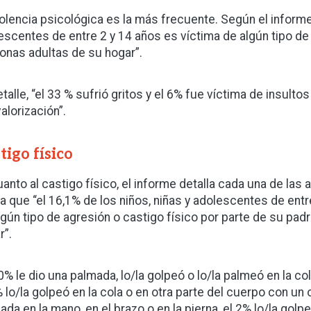
iolencia psicológica es la más frecuente. Según el informe,
escentes de entre 2 y 14 años es víctima de algún tipo de
onas adultas de su hogar”.
etalle, “el 33 % sufrió gritos y el 6% fue víctima de insult
alorización”.
tigo físico
uanto al castigo físico, el informe detalla cada una de las
ca que “el 16,1% de los niños, niñas y adolescentes de entr
lgún tipo de agresión o castigo físico por parte de su pa
r”.
10% le dio una palmada, lo/la golpeó o lo/la palmeó en la co
% lo/la golpeó en la cola o en otra parte del cuerpo con un o
ada en la mano, en el brazo o en la pierna, el 2% lo/la golpe