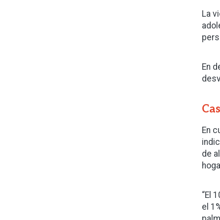
La v
adol
pers
En d
desv
Cas
En c
indi
de a
hoga
“El 
el 1
palm