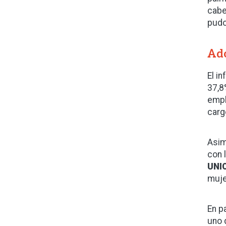
cabe
pudo”
Ado
El i
37,8
empl
carg
Asim
con 
UNI
muje
En p
uno 