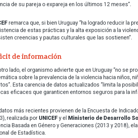
encia de su pareja o expareja en los últimos 12 meses”.
CEF
remarca que, si bien Uruguay “ha logrado reducir la prev
istencia de estas prácticas y la alta exposición a la viol
isten creencias y pautas culturales que las sostienen”.
icit de información
otro lado, el organismo advierte que en Uruguay “no se pr
emática sobre la prevalencia de la violencia hacia niños, n
tos”. Esta carencia de datos actualizados “limita la posibi
icas eficaces que garanticen entornos seguros para la infa
datos más recientes provienen de la Encuesta de Indica
3), realizada por
UNICEF
y el
Ministerio de Desarrollo So
encia Basada en Género y Generaciones (2013 y 2018), elab
onal de Estadística.