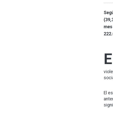
Segú
(39,
mes 
222.
E
viol
socia
El e
ante
sign