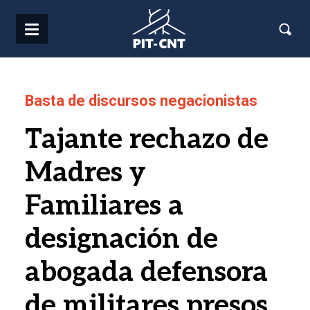
Pasar al contenido principal
Basta de discursos negacionistas
Tajante rechazo de
Madres y
Familiares a
designación de
abogada defensora
de militares presos