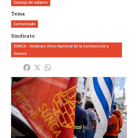
Consejo de salarios
Tema
Comunicado
Sindicato
SUNCA - Sindicato Único Nacional de la Construcción y
Anexos
Share
Facebook
X
WhatsApp
Imagen