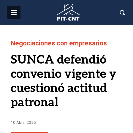
Pasar al contenido principal
Negociaciones con empresarios
SUNCA defendió
convenio vigente y
cuestionó actitud
patronal
10 Abril, 2025