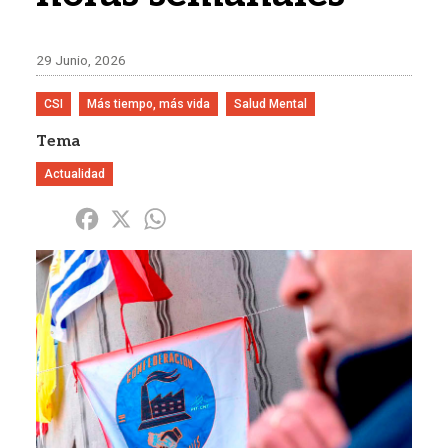
29 Junio, 2026
CSI
Más tiempo, más vida
Salud Mental
Tema
Actualidad
Share
Facebook
X
WhatsApp
Imagen