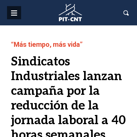
Pasar al contenido principal
“Más tiempo, más vida”
Sindicatos
Industriales lanzan
campaña por la
reducción de la
jornada laboral a 40
horas semanales