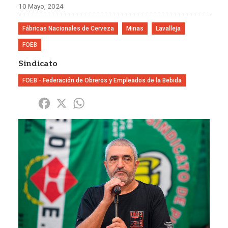
10 Mayo, 2024
Fábricas Nacionales de Cerveza
Minas
Lavalleja
FOEB
Sindicato
FOEB - Federación de Obreros y Empleados de la Bebida
Share
Facebook
X
WhatsApp
Imagen