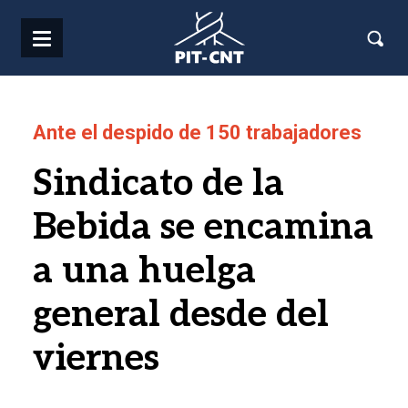
Pasar al contenido principal
Ante el despido de 150 trabajadores
Sindicato de la
Bebida se encamina
a una huelga
general desde del
viernes