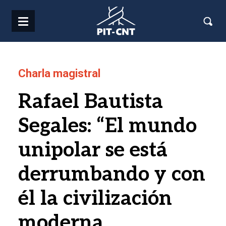
Pasar al contenido principal
Charla magistral
Rafael Bautista
Segales: “El mundo
unipolar se está
derrumbando y con
él la civilización
moderna