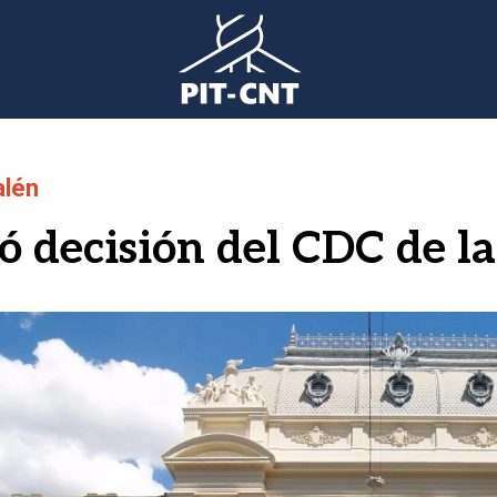
alén
ó decisión del CDC de l
gen