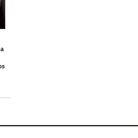
la
os