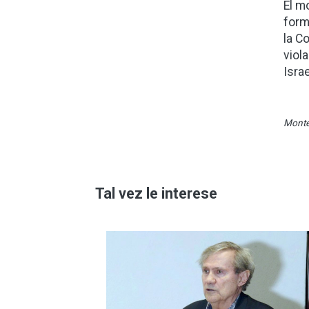
El m
form
la C
viol
Isra
Monte
Tal vez le interese
Imagen