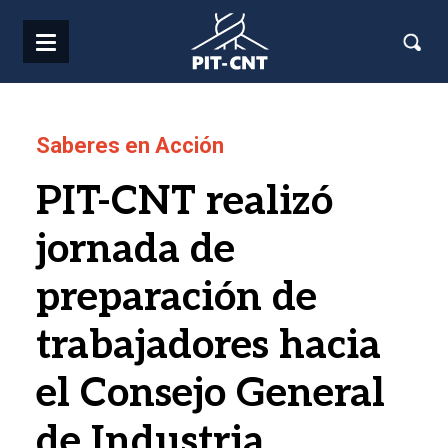
Pasar al contenido principal
Saberes en Acción
PIT-CNT realizó
jornada de
preparación de
trabajadores hacia
el Consejo General
de Industria