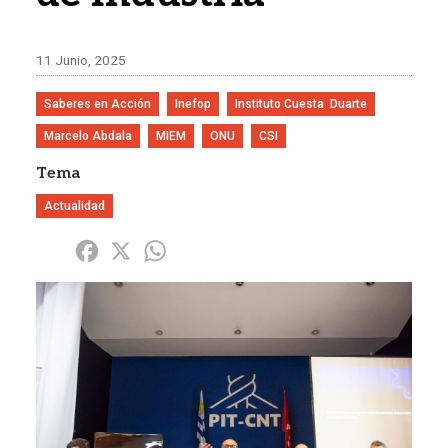
11 Junio, 2025
Saberes en Acción
Inefop
Instituto Cuesta  Duarte
Marcelo Abdala
MIEM
ONU
CSI
Tema
Actualidad
Share
Facebook
X
WhatsApp
Imagen