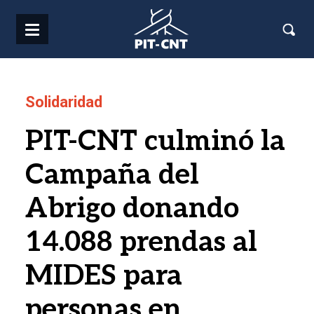
Pasar al contenido principal
Solidaridad
PIT-CNT culminó la
Campaña del
Abrigo donando
14.088 prendas al
MIDES para
personas en