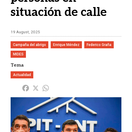
situación de calle
19 August, 2025
Campaña del abrigo
Enrique Méndez
Federico Graña
MIDES
Tema
Actualidad
Share
Facebook
X
WhatsApp
Imagen