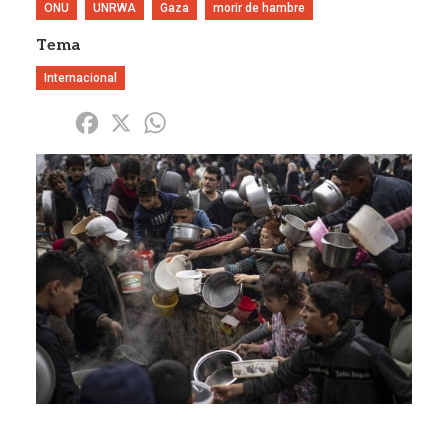
ONU
UNRWA
Gaza
morir de hambre
Tema
Internacional
Share
Facebook
X
WhatsApp
Imagen