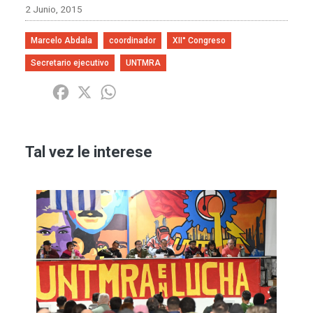
2 Junio, 2015
Marcelo Abdala
coordinador
XII° Congreso
Secretario ejecutivo
UNTMRA
Share
Facebook
X
WhatsApp
Tal vez le interese
Imagen