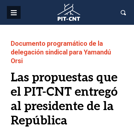
Pasar al contenido principal
Documento programático de la
delegación sindical para Yamandú
Orsi
Las propuestas que
el PIT-CNT entregó
al presidente de la
República