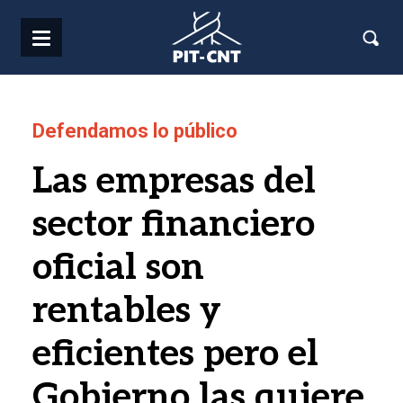
Pasar al contenido principal
Defendamos lo público
Las empresas del
sector financiero
oficial son
rentables y
eficientes pero el
Gobierno las quiere