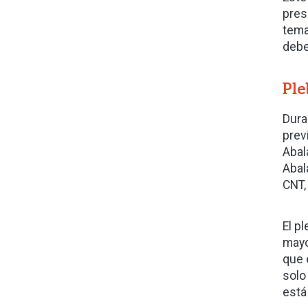
pres
tema
debe
Ple
Dura
prev
Abal
Abal
CNT,
El p
mayo
que 
solo
está