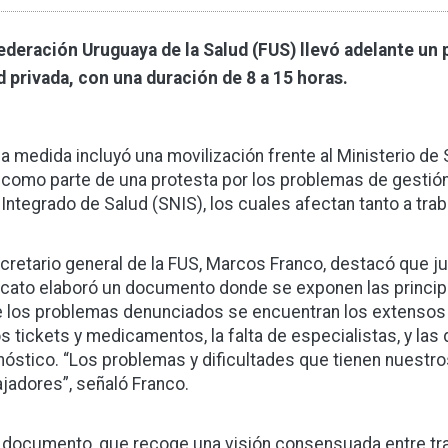
ederación Uruguaya de la Salud (FUS) llevó adelante un 
d privada, con una duración de 8 a 15 horas.
a medida incluyó una movilización frente al Ministerio de
como parte de una protesta por los problemas de gestión
Integrado de Salud (SNIS), los cuales afectan tanto a tr
ecretario general de la FUS, Marcos Franco, destacó que jun
icato elaboró un documento donde se exponen las principal
e los problemas denunciados se encuentran los extensos 
os tickets y medicamentos, la falta de especialistas, y las
nóstico. “Los problemas y dificultades que tienen nuestro
ajadores”, señaló Franco.
 documento, que recoge una visión consensuada entre tra