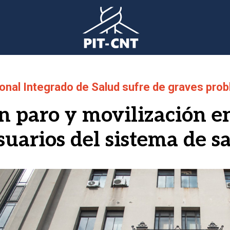
ional Integrado de Salud sufre de graves pro
n paro y movilización e
suarios del sistema de s
gen