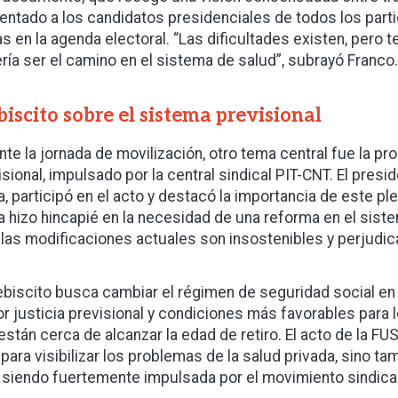
entado a los candidatos presidenciales de todos los partido
s en la agenda electoral. “Las dificultades existen, pero
ría ser el camino en el sistema de salud”, subrayó Franco.
biscito sobre el sistema previsional
nte la jornada de movilización, otro tema central fue la p
isional, impulsado por la central sindical PIT-CNT. El pres
a, participó en el acto y destacó la importancia de este pl
a hizo hincapié en la necesidad de una reforma en el siste
 las modificaciones actuales son insostenibles y perjudica
lebiscito busca cambiar el régimen de seguridad social en 
r justicia previsional y condiciones más favorables para l
están cerca de alcanzar la edad de retiro. El acto de la F
 para visibilizar los problemas de la salud privada, sino t
 siendo fuertemente impulsada por el movimiento sindical