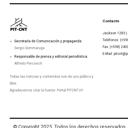
Contacto
Jackson 1283 | 
Teléfonos: (+59
Secretaría de Comunicación y propaganda:
Fax: (+598) 24
Sergio Sommaruga
E-Mail: pitcnt@p
Responsable de prensa y editorial periodística:
Alfredo Percovich
Todas las noticias y contenidos son de uso público y
libre.
Agradecemos citar la fuente: Portal PITCNT.UY
© Copyright 2025. Todos los derechos reservados