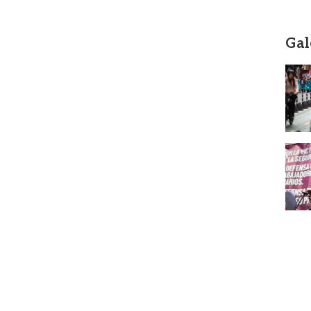
Gal
Ima
Ima