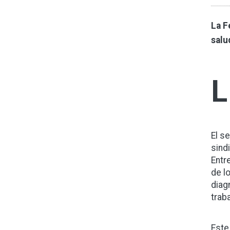
La F
salu
L
El s
sind
Entr
de l
diag
trab
Este