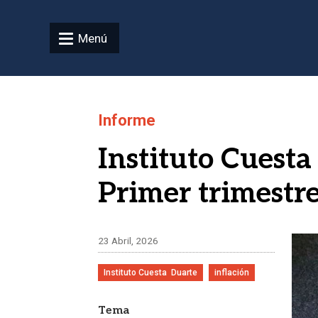
Pasar al contenido principal
Menú
Informe
Instituto Cuesta
Primer trimestr
Ima
23 Abril, 2026
Instituto Cuesta  Duarte
inflación
Tema