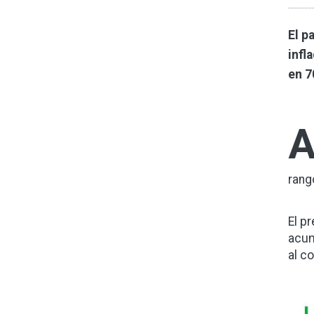
El p
infl
en 7
rang
El p
acum
al c
Ima