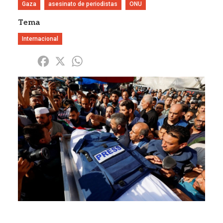
Gaza
asesinato de periodistas
ONU
Tema
Internacional
Share
Facebook
X
WhatsApp
Imagen