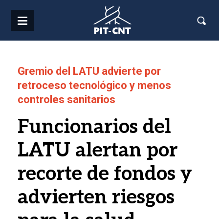
Pasar al contenido principal
Gremio del LATU advierte por
retroceso tecnológico y menos
controles sanitarios
Funcionarios del
LATU alertan por
recorte de fondos y
advierten riesgos