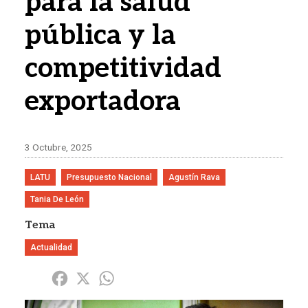
para la salud
pública y la
competitividad
exportadora
3 Octubre, 2025
LATU
Presupuesto Nacional
Agustín Rava
Tania De León
Tema
Actualidad
Share
Facebook
X
WhatsApp