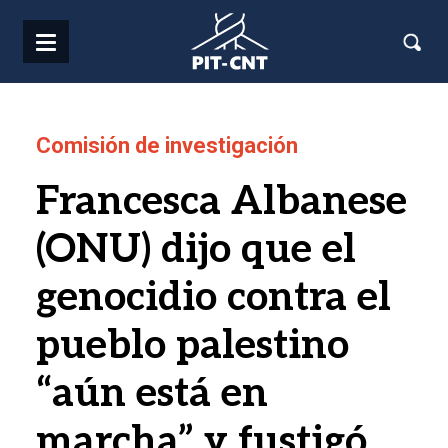
Pasar al contenido principal
Comisión de investigación
Francesca Albanese
(ONU) dijo que el
genocidio contra el
pueblo palestino
“aún está en
marcha” y fustigó