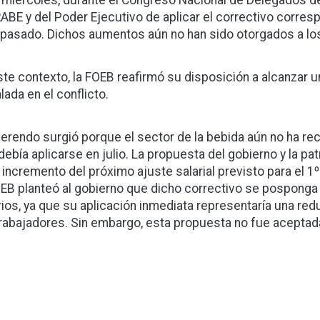
 miércoles, durante el Congreso Nacional de Delegados de 
ABE y del Poder Ejecutivo de aplicar el correctivo corres
o pasado. Dichos aumentos aún no han sido otorgados a lo
ste contexto, la FOEB reafirmó su disposición a alcanzar 
lada en el conflicto.
iferendo surgió porque el sector de la bebida aún no ha rec
debía aplicarse en julio. La propuesta del gobierno y la p
 incremento del próximo ajuste salarial previsto para el 1
OEB planteó al gobierno que dicho correctivo se pospong
rios, ya que su aplicación inmediata representaría una red
trabajadores. Sin embargo, esta propuesta no fue aceptad