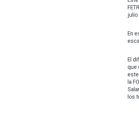
Este
FETR
juli
En e
esca
El d
que 
este
la F
Sala
los 