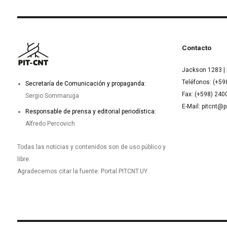
Contacto
Jackson 1283 | 
Teléfonos: (+59
Secretaría de Comunicación y propaganda:
Fax: (+598) 24
Sergio Sommaruga
E-Mail: pitcnt@p
Responsable de prensa y editorial periodística:
Alfredo Percovich
Todas las noticias y contenidos son de uso público y
libre.
Agradecemos citar la fuente: Portal PITCNT.UY