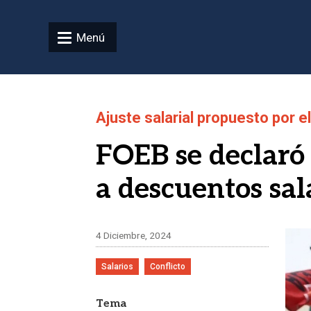
Pasar al contenido principal
Menú
Ajuste salarial propuesto por e
FOEB se declaró 
a descuentos sal
Ima
4 Diciembre, 2024
Salarios
Conflicto
Tema