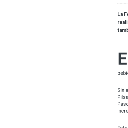
La F
real
tamb
E
bebi
Sin 
Pils
Paso
incr