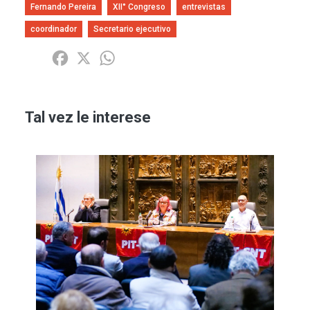
Fernando Pereira
XII° Congreso
entrevistas
coordinador
Secretario ejecutivo
Share
Facebook
X
WhatsApp
Tal vez le interese
Imagen