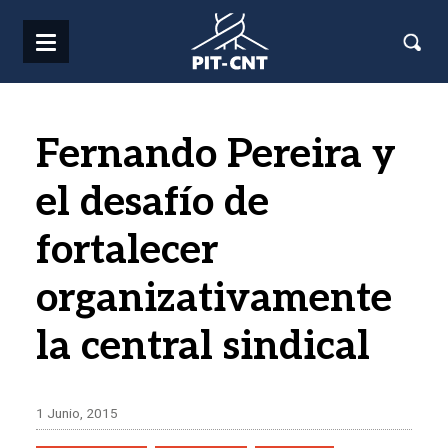
Pasar al contenido principal
Fernando Pereira y
el desafío de
fortalecer
organizativamente
la central sindical
1 Junio, 2015