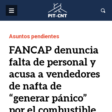
Pasar al contenido principal
Asuntos pendientes
FANCAP denuncia
falta de personal y
acusa a vendedores
de nafta de
“generar pánico”
por el combustible