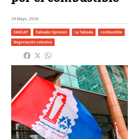
29 Mayo, 2026
FANCAP
Salvador Sprovieri
La Tablada
combustible
Negociación colectiva
Share
Facebook
X
WhatsApp
Imagen