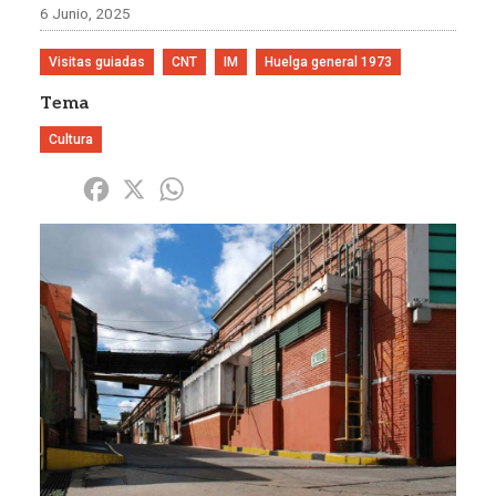
6 Junio, 2025
Visitas guiadas
CNT
IM
Huelga general 1973
Tema
Cultura
Share
Facebook
X
WhatsApp
Imagen