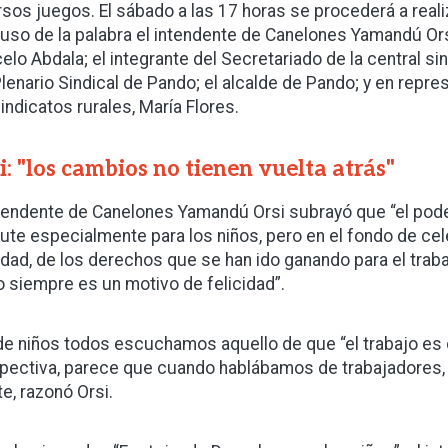
rsos juegos. El sábado a las 17 horas se procederá a reali
 uso de la palabra el intendente de Canelones Yamandú Orsi
elo Abdala; el integrante del Secretariado de la central s
Plenario Sindical de Pando; el alcalde de Pando; y en repr
sindicatos rurales, María Flores.
i: "los cambios no tienen vuelta atrás"
ntendente de Canelones Yamandú Orsi subrayó que “el pod
rute especialmente para los niños, pero en el fondo de cele
idad, de los derechos que se han ido ganando para el trab
o siempre es un motivo de felicidad”.
e niños todos escuchamos aquello de que “el trabajo es 
pectiva, parece que cuando hablábamos de trabajadores, l
te, razonó Orsi.