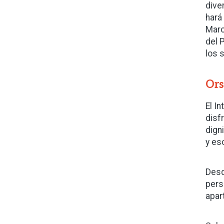
dive
hará
Marc
del 
los 
Ors
El I
disf
dign
y es
Desd
pers
apar