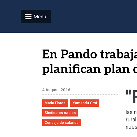
Pasar al contenido principal
Menú
En Pando trabaja
planifican plan 
"
4 August, 2016
María Flores
Yamandú Orsi
las 
Sindicatos rurales
rura
Consejo de salarios
nues