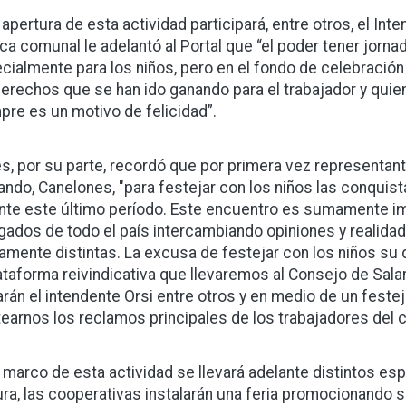
a apertura de esta actividad participará, entre otros, el I
rca comunal le adelantó al Portal que “el poder tener jorn
cialmente para los niños, pero en el fondo de celebración e
derechos que se han ido ganando para el trabajador y quie
pre es un motivo de felicidad”.
es, por su parte, recordó que por primera vez representant
ando, Canelones, "para festejar con los niños las conquis
nte este último período. Este encuentro es sumamente 
gados de todo el país intercambiando opiniones y reali
mente distintas. La excusa de festejar con los niños su d
lataforma reivindicativa que llevaremos al Consejo de Sala
arán el intendente Orsi entre otros y en medio de un festejo 
tearnos los reclamos principales de los trabajadores del 
l marco de esta actividad se llevará adelante distintos e
ura, las cooperativas instalarán una feria promocionando 