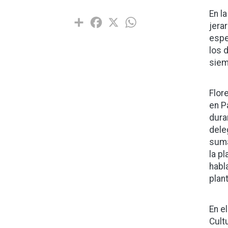
En l
Share
Facebook
X
WhatsApp
jera
espe
los 
siem
Flor
en P
dura
dele
suma
la p
habl
plan
En e
Cult