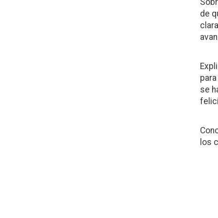
Sobr
de q
clar
avan
Expl
para
se h
felic
Conc
los 