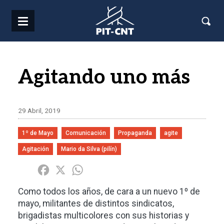
Pasar al contenido principal
Agitando uno más
29 Abril, 2019
1º de Mayo
Comunicación
Propaganda
agite
Agitación
Mario da Silva (pilín)
Share
Facebook
X
WhatsApp
Como todos los años, de cara a un nuevo 1º de
mayo, militantes de distintos sindicatos,
brigadistas multicolores con sus historias y