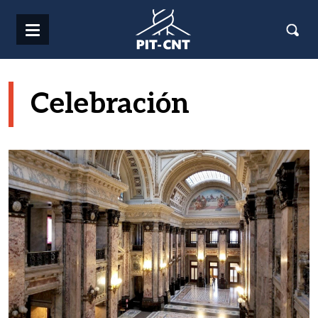
Pasar al contenido principal
Celebración
Imagen