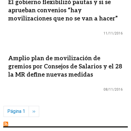
El gobierno flexibilizó pautas y si se
aprueban convenios “hay
movilizaciones que no se van a hacer”
11/11/2016
Amplio plan de movilización de
gremios por Consejos de Salarios y el 28
la MR define nuevas medidas
08/11/2016
Paginación
Siguiente página
Página 1
››