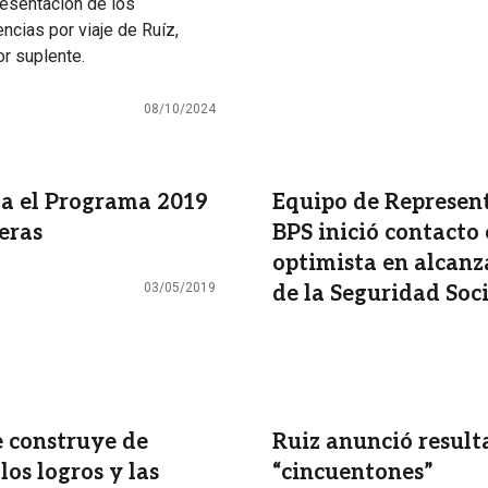
resentación de los
encias por viaje de Ruíz,
r suplente.
08/10/2024
za el Programa 2019
Equipo de Represent
eras
BPS inició contacto
optimista en alcanz
03/05/2019
de la Seguridad Soc
e construye de
Ruiz anunció resulta
os logros y las
“cincuentones”