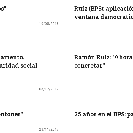
os"
Ruíz (BPS): aplicaci
ventana democrátic
10/05/2018
rlamento,
Ramón Ruíz: "Ahora 
uridad social
concretar"
05/12/2017
entones"
25 años en el BPS: p
23/11/2017