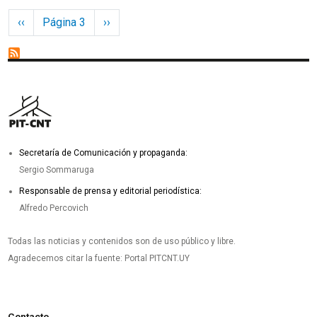
Paginación
Página anterior
Siguiente página
‹‹
Página 3
››
Secretaría de Comunicación y propaganda:
Sergio Sommaruga
Responsable de prensa y editorial periodística:
Alfredo Percovich
Todas las noticias y contenidos son de uso público y libre.
Agradecemos citar la fuente: Portal PITCNT.UY
Contacto