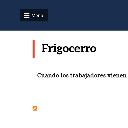
Pasar al contenido principal
Menú
Frigocerro
Cuando los trabajadores viene