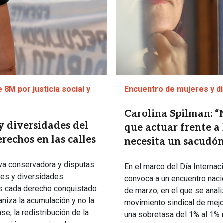
 8M por justicia social y
Encuentro de mujeres y di
Carolina Spilman: “
y diversidades del
que actuar frente a 
echos en las calles
necesita un sacudón
va conservadora y disputas
En el marco del Día Internac
eres y diversidades
convoca a un encuentro naci
les cada derecho conquistado
de marzo, en el que se anali
niza la acumulación y no la
movimiento sindical de mejora
se, la redistribución de la
una sobretasa del 1% al 1% m