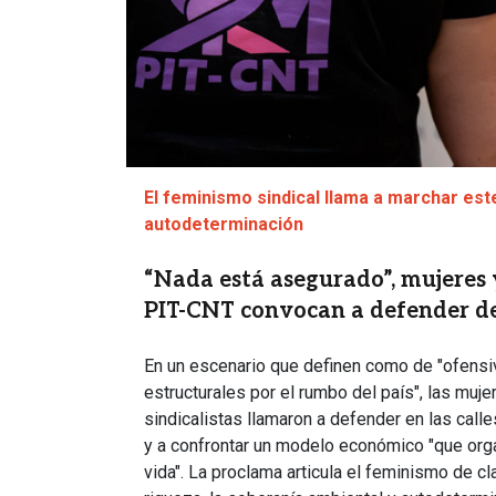
El feminismo sindical llama a marchar este
autodeterminación
“Nada está asegurado”, mujeres 
PIT-CNT convocan a defender der
En un escenario que definen como de "ofensi
estructurales por el rumbo del país", las muj
sindicalistas llamaron a defender en las cal
y a confrontar un modelo económico "que orga
vida". La proclama articula el feminismo de cla