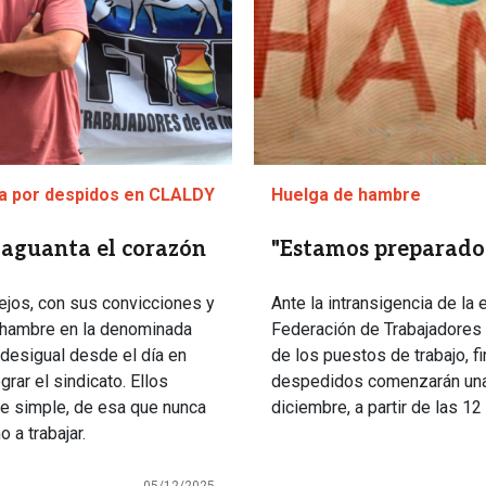
va por despidos en CLALDY
Huelga de hambre
aguanta el corazón
"Estamos preparados
lejos, con sus convicciones y
Ante la intransigencia de l
e hambre en la denominada
Federación de Trabajadores d
 desigual desde el día en
de los puestos de trabajo, f
ar el sindicato. Ellos
despedidos comenzarán una 
te simple, de esa que nunca
diciembre, a partir de las 12
o a trabajar.