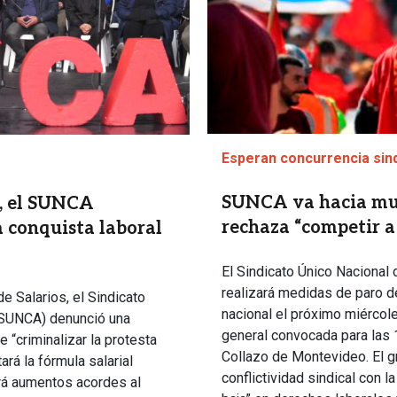
Esperan concurrencia sind
SUNCA va hacia mul
, el SUNCA
rechaza “competir a 
 conquista laboral
El Sindicato Único Nacional
realizará medidas de paro de
e Salarios, el Sindicato
nacional el próximo miércol
(SUNCA) denunció una
general convocada para las 
 “criminalizar la protesta
Collazo de Montevideo. El g
ará la fórmula salarial
conflictividad sindical con l
rá aumentos acordes al