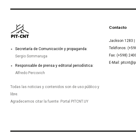
Contacto
Jackson 1283 | 
Teléfonos: (+59
Secretaría de Comunicación y propaganda:
Fax: (+598) 24
Sergio Sommaruga
E-Mail: pitcnt@p
Responsable de prensa y editorial periodística:
Alfredo Percovich
Todas las noticias y contenidos son de uso público y
libre.
Agradecemos citar la fuente: Portal PITCNT.UY