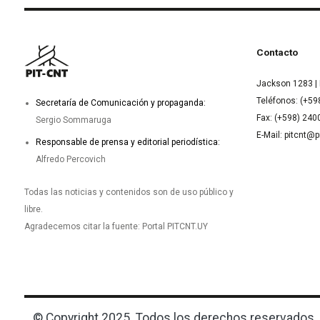
Contacto
Jackson 1283 | 
Teléfonos: (+59
Secretaría de Comunicación y propaganda:
Fax: (+598) 24
Sergio Sommaruga
E-Mail: pitcnt@p
Responsable de prensa y editorial periodística:
Alfredo Percovich
Todas las noticias y contenidos son de uso público y
libre.
Agradecemos citar la fuente: Portal PITCNT.UY
© Copyright 2025. Todos los derechos reservados