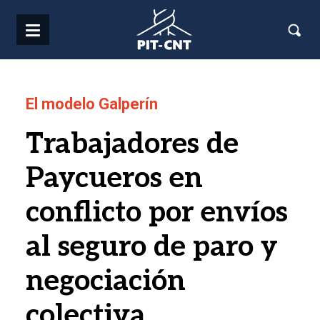
Pasar al contenido principal
El modelo Galperín
Trabajadores de
Paycueros en
conflicto por envíos
al seguro de paro y
negociación
colectiva