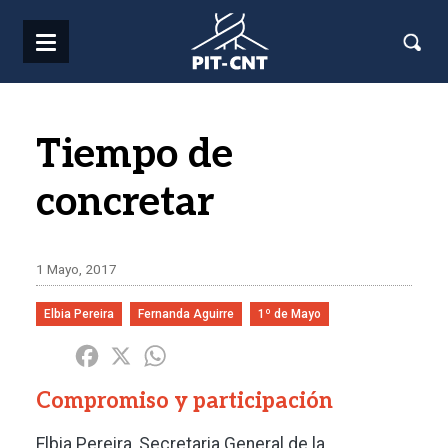
Pasar al contenido principal
Tiempo de
concretar
1 Mayo, 2017
Elbia Pereira
Fernanda Aguirre
1º de Mayo
Share
Facebook
X
WhatsApp
Compromiso y participación
Elbia Pereira, Secretaria General de la