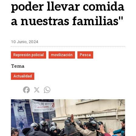
poder llevar comida
a nuestras familias"
10 Junio, 2024
Represión policial
movilización
Pesca
Tema
Actualidad
Share
Facebook
X
WhatsApp
Imagen