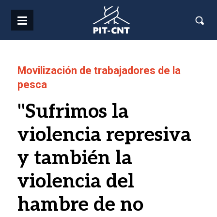
Pasar al contenido principal
Movilización de trabajadores de la
pesca
"Sufrimos la
violencia represiva
y también la
violencia del
hambre de no