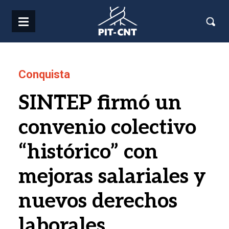
Pasar al contenido principal
Conquista
SINTEP firmó un
convenio colectivo
“histórico” con
mejoras salariales y
nuevos derechos
laborales