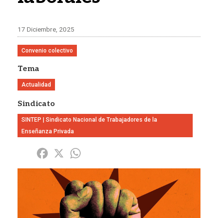
17 Diciembre, 2025
Convenio colectivo
Tema
Actualidad
Sindicato
SINTEP | Sindicato Nacional de Trabajadores de la
Enseñanza Privada
Share
Facebook
X
WhatsApp
Imagen