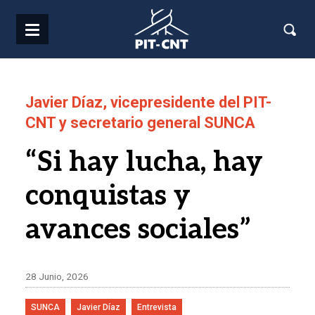
Pasar al contenido principal
Javier Díaz, vicepresidente del PIT-
CNT y secretario general SUNCA
“Si hay lucha, hay
conquistas y
avances sociales”
28 Junio, 2026
SUNCA
Javier Díaz
Entrevista