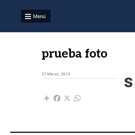
Pasar al contenido principal
Menú
prueba foto
s
27 Marzo, 2015
Share
Facebook
X
WhatsApp