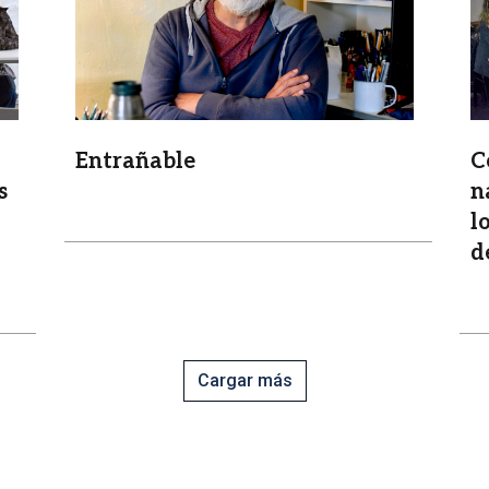
C
Entrañable
s
n
l
d
Cargar más