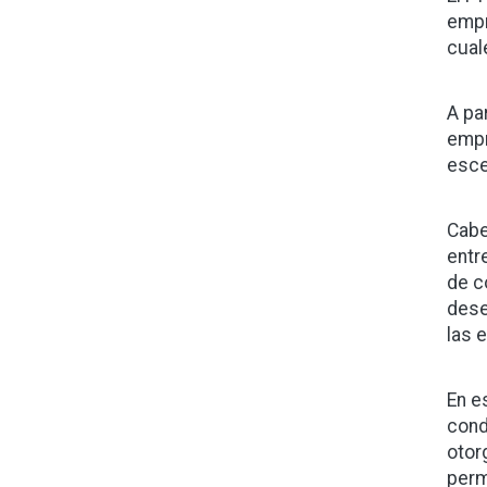
empr
cual
A pa
empr
esce
Cabe
entr
de c
dese
las 
En e
cond
otor
perm