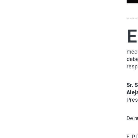
E
meca
debe
resp
Sr. 
Alej
Pres
De n
El P