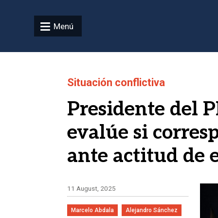
Pasar al contenido principal
Menú
Situación conflictiva
Presidente del 
evalúe si corres
ante actitud de
Ima
11 August, 2025
Marcelo Abdala
Alejandro Sánchez