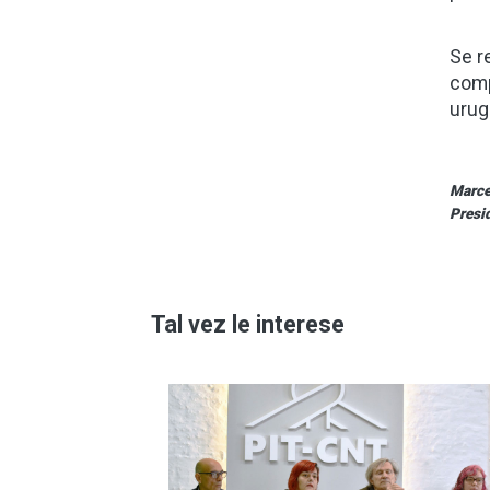
Se r
comp
urug
Marce
Presi
Tal vez le interese
Imagen