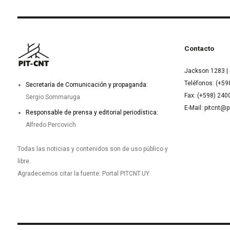
Contacto
Jackson 1283 | 
Teléfonos: (+59
Secretaría de Comunicación y propaganda:
Fax: (+598) 24
Sergio Sommaruga
E-Mail: pitcnt@p
Responsable de prensa y editorial periodística:
Alfredo Percovich
Todas las noticias y contenidos son de uso público y
libre.
Agradecemos citar la fuente: Portal PITCNT.UY