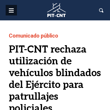
Pasar al contenido principal
Comunicado público
PIT-CNT rechaza
utilización de
vehículos blindados
del Ejército para
patrullajes
policiales